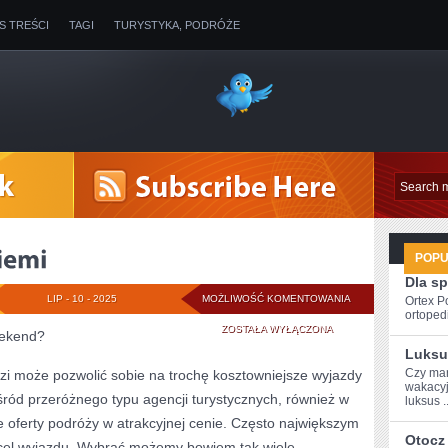
IS TREŚCI
TAGI
TURYSTYKA, PODRÓŻE
POP
Dla s
BRAZYLIA
LIP - 10 - 2025
MOŻLIWOŚĆ KOMENTOWANIA
Ortex P
ortopedi
–
ZOSTAŁA WYŁĄCZONA
eekend?
Luksu
RAJ
Czy mar
zi może pozwolić sobie na trochę kosztowniejsze wyjazdy
wakacyj
NA
ród przeróżnego typu agencji turystycznych, również w
luksus ..
ZIEMI
e oferty podróży w atrakcyjnej cenie. Często największym
Otocz 
z cel wyjazdu. Wybrać możemy bowiem tak wiele