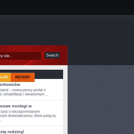
ULAR
RECENT
portowców
oland – nowoczesny portal o
i, rehabilitacji i świadomym ...
sowe noclegi w
zysz o ​niezapomnianym
nym doświadczeniu, które ‍połączy
.
się rodziną!