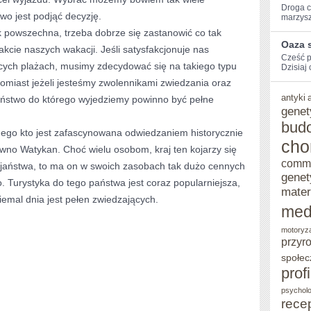
Droga​ c
atwo jest podjąć decyzję.
marzysz
tak powszechna, trzeba dobrze się zastanowić co tak
Oaza 
akcie naszych wakacji. Jeśli satysfakcjonuje nas
Cześć ⁤
cych plażach, musimy zdecydować się na takiego typu
Dzisiaj 
tomiast jeżeli jesteśmy zwolennikami zwiedzania oraz
antyki
aństwo do którego wyjedziemy powinno być pełne
genet
bud
ego kto jest zafascynowana odwiedzaniem historycznie
cho
pewno Watykan. Choć wielu osobom, kraj ten kojarzy się
comm
eścijaństwa, to ma on w swoich zasobach tak dużo cennych
genet
 Turystyka do tego państwa jest coraz popularniejsza,
mater
emal dnia jest pełen zwiedzających.
med
motoryz
przyr
społec
prof
psycholo
rece