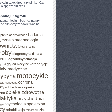
zytelniczko, drogi czytelniku! ⁣Czy
 o spędzeniu czasu ...
spokoju: Agrotu
przygarnięciu miłośnicy natury!
chcielibyśmy zabawić Was ‌na ...
badania
apteka
asertywność
yczne
biotechnologia
ownictwo
car sharing
roby
e-
diagnostyka
dieta
erce
egzaminy
farmacja
yka
korepetycje
gry edukacyjne
iały medyczne
motocykle
ycyna
ochrona
acja klasyczna
ody
opieka
odchudzanie
opieka zdrowotna
zna
ilaktyka
przychodnia
psychologia społeczna
gia
pty
rehabilitacja
rodzina
remont