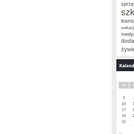
sprzę
szk
trans
wakacj
medy
doda
żywi
P
3
10
17
24
31