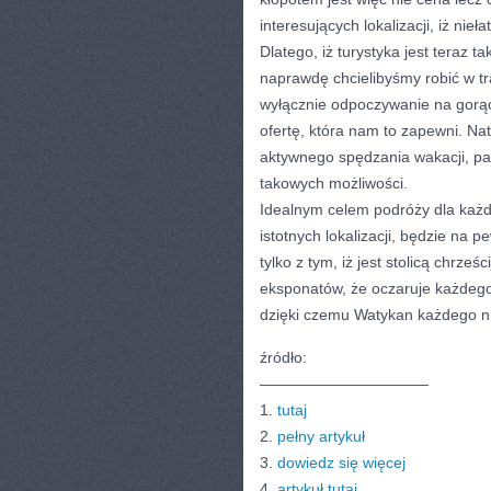
interesujących lokalizacji, iż nieł
Dlatego, iż turystyka jest teraz 
naprawdę chcielibyśmy robić w tr
wyłącznie odpoczywanie na gorą
ofertę, która nam to zapewni. Na
aktywnego spędzania wakacji, p
takowych możliwości.
Idealnym celem podróży dla każd
istotnych lokalizacji, będzie na 
tylko z tym, iż jest stolicą chrz
eksponatów, że oczaruje każdego.
dzięki czemu Watykan każdego ni
źródło:
———————————
1.
tutaj
2.
pełny artykuł
3.
dowiedz się więcej
4.
artykuł tutaj