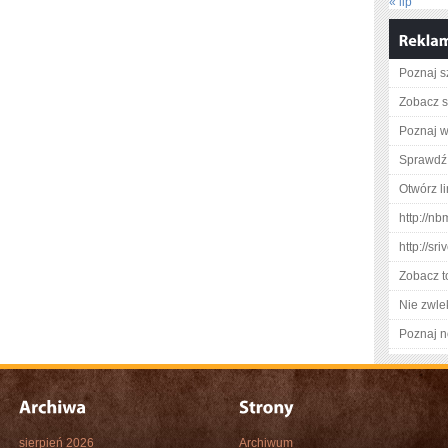
« lip
Poznaj s
Zobacz s
Poznaj w
Sprawdź 
Otwórz l
http://n
http://s
Zobacz t
Nie zwlek
Poznaj n
sierpień 2026
Archiwum