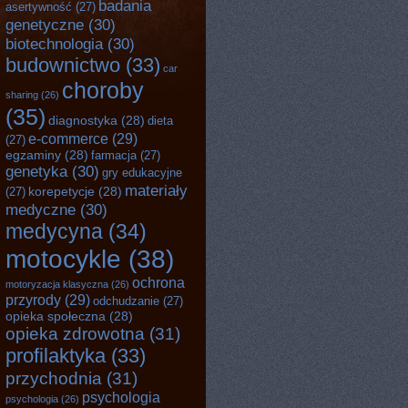
badania
asertywność
(27)
genetyczne
(30)
biotechnologia
(30)
budownictwo
(33)
car
choroby
sharing
(26)
(35)
diagnostyka
(28)
dieta
e-commerce
(29)
(27)
egzaminy
(28)
farmacja
(27)
genetyka
(30)
gry edukacyjne
materiały
korepetycje
(28)
(27)
medyczne
(30)
medycyna
(34)
motocykle
(38)
ochrona
motoryzacja klasyczna
(26)
przyrody
(29)
odchudzanie
(27)
opieka społeczna
(28)
opieka zdrowotna
(31)
profilaktyka
(33)
przychodnia
(31)
psychologia
psychologia
(26)