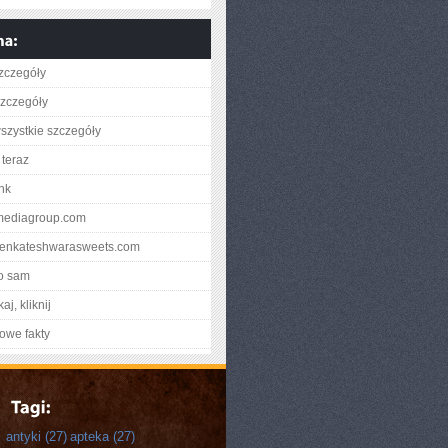
zczegóły
zczegóły
szystkie szczegóły
teraz
ink
bmediagroup.com
rivenkateshwarasweets.com
o sam
aj, kliknij
owe fakty
antyki
(27)
apteka
(27)