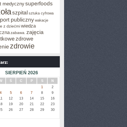
superfoods
t medyczny
oła
szpital
sztuka cyfrowa
port publiczny
wakacje
wiedza
e z dziećmi
zajęcia
czna
zabawa.
tkowe
zdrowe
zdrowie
enie
SIERPIEŃ 2026
W
Ś
C
P
S
N
1
2
4
5
6
7
8
9
11
12
13
14
15
16
18
19
20
21
22
23
25
26
27
28
29
30