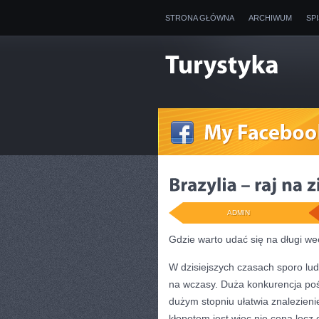
STRONA GŁÓWNA
ARCHIWUM
SP
ADMIN
Gdzie warto udać się na długi w
W dzisiejszych czasach sporo lud
na wczasy. Duża konkurencja poś
dużym stopniu ułatwia znalezieni
kłopotem jest więc nie cena lec