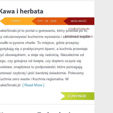
ADMIN
STY - 28 - 2026
MOŻLIWOŚĆ
KAWA
KOMENTOWANIA
JakieSmaki.pl to portal o gotowaniu, który powstał po to,
by odczarowywać kuchenne wyzwania i zamieniać zwykłe
I
ZOSTAŁA WYŁĄCZONA
posiłki w pyszne chwile. To miejsce, gdzie przepisy
HERBATA
spotykają się z praktycznymi tipami, a kuchnia przestaje
być obowiązkiem, a staje się radością. Niezależnie od
tego, czy gotujesz od święta, czy dopiero uczysz się
podstaw, znajdziesz tu podpowiedzi, które pomagają
gotować szybciej i jeść bardziej świadomie. Polecamy
Kuchnia zero waste i Kuchnia regionalna. W
JakieSmaki.pl
[ Read More ]
CONTINUE