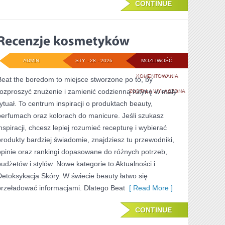
CONTINUE
ADMIN
STY - 28 - 2026
MOŻLIWOŚĆ
RECENZJE
KOMENTOWANIA
Beat the boredom to miejsce stworzone po to, by
rozproszyć znużenie i zamienić codzienną rutynę w mały
KOSMETYKÓW
ZOSTAŁA WYŁĄCZONA
rytuał. To centrum inspiracji o produktach beauty,
perfumach oraz kolorach do manicure. Jeśli szukasz
inspiracji, chcesz lepiej rozumieć recepturę i wybierać
produkty bardziej świadomie, znajdziesz tu przewodniki,
opinie oraz rankingi dopasowane do różnych potrzeb,
budżetów i stylów. Nowe kategorie to Aktualności i
Detoksykacja Skóry. W świecie beauty łatwo się
przeładować informacjami. Dlatego Beat
[ Read More ]
CONTINUE