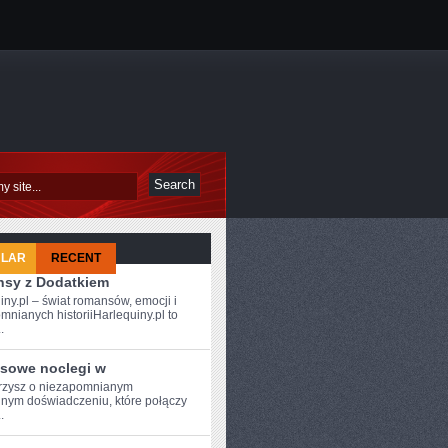
ULAR
RECENT
sy z Dodatkiem
iny.pl – świat romansów, emocji i
mnianych historiiHarlequiny.pl to
.
sowe noclegi w
zysz o ​niezapomnianym
nym doświadczeniu, które ‍połączy
.