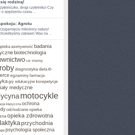
się rodziną!
zytelniczko, drogi czytelniku! ⁣Czy
 o spędzeniu czasu ...
spokoju: Agrotu
przygarnięciu miłośnicy natury!
chcielibyśmy zabawić Was ‌na ...
badania
apteka
asertywność
yczne
biotechnologia
ownictwo
car sharing
roby
e-
diagnostyka
dieta
erce
egzaminy
farmacja
yka
korepetycje
gry edukacyjne
iały medyczne
motocykle
ycyna
ochrona
acja klasyczna
ody
opieka
odchudzanie
opieka zdrowotna
zna
ilaktyka
przychodnia
psychologia społeczna
gia