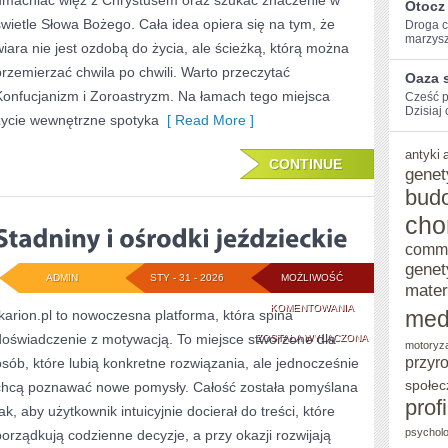
umacniać więź z Chrystusem oraz szukać znaczenie w
Otocz 
świetle Słowa Bożego. Cała idea opiera się na tym, że
Droga​ c
marzysz
wiara nie jest ozdobą do życia, ale ścieżką, którą można
przemierzać chwila po chwili. Warto przeczytać
Oaza 
Konfucjanizm i Zoroastryzm. Na łamach tego miejsca
Cześć ⁤
Dzisiaj 
życie wewnętrzne spotyka
[ Read More ]
antyki
CONTINUE
genet
bud
cho
comm
genet
ADMIN
STY - 31 - 2026
MOŻLIWOŚĆ
mater
STADNINY
KOMENTOWANIA
med
Ikarion.pl to nowoczesna platforma, która spina
doświadczenie z motywacją. To miejsce stworzone dla
I
ZOSTAŁA WYŁĄCZONA
motoryz
przyr
osób, które lubią konkretne rozwiązania, ale jednocześnie
OŚRODKI
społec
chcą poznawać nowe pomysły. Całość została pomyślana
JEŹDZIECKIE
prof
ak, aby użytkownik intuicyjnie docierał do treści, które
psycholo
porządkują codzienne decyzje, a przy okazji rozwijają