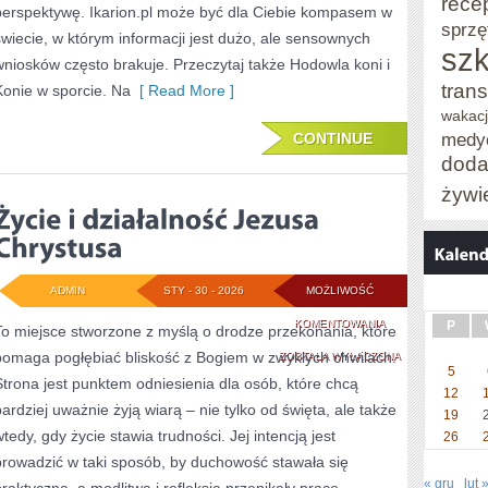
rece
perspektywę. Ikarion.pl może być dla Ciebie kompasem w
sprzę
świecie, w którym informacji jest dużo, ale sensownych
szk
wniosków często brakuje. Przeczytaj także Hodowla koni i
trans
Konie w sporcie. Na
[ Read More ]
wakacj
medy
CONTINUE
doda
żywi
ADMIN
STY - 30 - 2026
MOŻLIWOŚĆ
ŻYCIE
KOMENTOWANIA
P
To miejsce stworzone z myślą o drodze przekonania, które
pomaga pogłębiać bliskość z Bogiem w zwykłych chwilach.
I
ZOSTAŁA WYŁĄCZONA
5
Strona jest punktem odniesienia dla osób, które chcą
DZIAŁALNOŚĆ
12
bardziej uważnie żyją wiarą – nie tylko od święta, ale także
19
JEZUSA
wtedy, gdy życie stawia trudności. Jej intencją jest
26
CHRYSTUSA
prowadzić w taki sposób, by duchowość stawała się
« gru
lut 