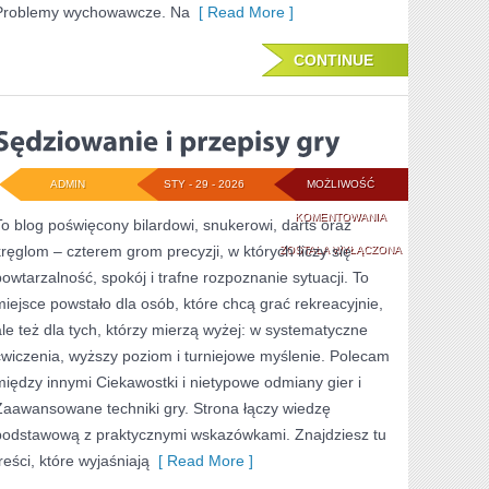
Problemy wychowawcze. Na
[ Read More ]
CONTINUE
ADMIN
STY - 29 - 2026
MOŻLIWOŚĆ
SĘDZIOWANIE
KOMENTOWANIA
To blog poświęcony bilardowi, snukerowi, darts oraz
kręglom – czterem grom precyzji, w których liczy się
I
ZOSTAŁA WYŁĄCZONA
powtarzalność, spokój i trafne rozpoznanie sytuacji. To
PRZEPISY
miejsce powstało dla osób, które chcą grać rekreacyjnie,
GRY
ale też dla tych, którzy mierzą wyżej: w systematyczne
ćwiczenia, wyższy poziom i turniejowe myślenie. Polecam
między innymi Ciekawostki i nietypowe odmiany gier i
Zaawansowane techniki gry. Strona łączy wiedzę
podstawową z praktycznymi wskazówkami. Znajdziesz tu
reści, które wyjaśniają
[ Read More ]