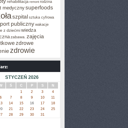
pty
rehabilitacja
rodzina
remont
superfoods
t medyczny
oła
szpital
sztuka cyfrowa
port publiczny
wakacje
wiedza
e z dziećmi
zajęcia
czna
zabawa.
tkowe
zdrowe
zdrowie
enie
STYCZEŃ 2026
W
Ś
C
P
S
N
1
2
3
4
6
7
8
9
10
11
13
14
15
16
17
18
20
21
22
23
24
25
27
28
29
30
31
»