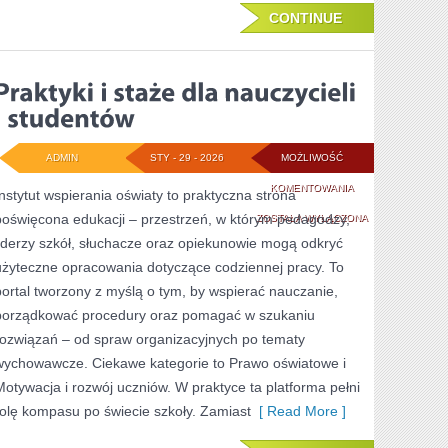
CONTINUE
ADMIN
STY - 29 - 2026
MOŻLIWOŚĆ
PRAKTYKI
KOMENTOWANIA
Instytut wspierania oświaty to praktyczna strona
poświęcona edukacji – przestrzeń, w którym pedagodzy,
I
ZOSTAŁA WYŁĄCZONA
liderzy szkół, słuchacze oraz opiekunowie mogą odkryć
STAŻE
użyteczne opracowania dotyczące codziennej pracy. To
DLA
portal tworzony z myślą o tym, by wspierać nauczanie,
NAUCZYCIELI
porządkować procedury oraz pomagać w szukaniu
rozwiązań – od spraw organizacyjnych po tematy
I
wychowawcze. Ciekawe kategorie to Prawo oświatowe i
STUDENTÓW
Motywacja i rozwój uczniów. W praktyce ta platforma pełni
rolę kompasu po świecie szkoły. Zamiast
[ Read More ]