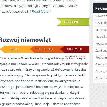
praktyczna, a modlitwa i refleksja przenikały pracę,
rozmowy, decyzje i relacje z innymi. Zobacz również:
radycje katolickie i
[ Read More ]
Odwiedź 
CONTINUE
Czytaj da
Skontaktu
Przejdź t
Poznaj w
ADMIN
STY - 29 - 2026
MOŻLIWOŚĆ
Zaintry
ROZWÓJ
KOMENTOWANIA
Poznaj n
Przedszkole w Wielichowie to blog edukacyjny tworzony z
myślą o maluchach w wieku przedszkolnym, niemowlętach
NIEMOWLĄT
ZOSTAŁA WYŁĄCZONA
Otwórz, 
oraz rodzicach, którzy chcą wspierać dojrzewanie dziecka
Zobacz t
w sposób mądry. Strona gromadzi praktyczne wskazówki
Zobacz t
dotyczące codzienności z dzieckiem, towarzyszenia, a
także tego, jak budować bezpieczną więź. To miejsce, w
którym informacje przekładają się na działania, dzięki
czemu łatwiej wdrażać wartościowe rozwiązania w domu i
w grupie przedszkolnej. Inspiracje i historie rodziców o