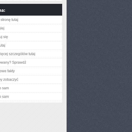
stronę tutaj
lej
j się
utaj
ięcej szczegółów tutaj
gowany? Sprawdź
owe fakty
by zobaczyć
o sam
o sam