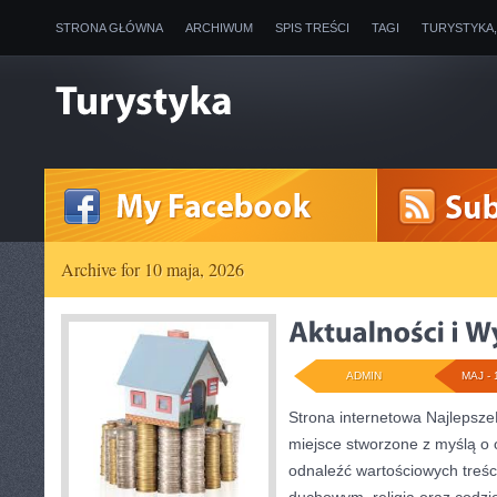
STRONA GŁÓWNA
ARCHIWUM
SPIS TREŚCI
TAGI
TURYSTYKA
Archive for 10 maja, 2026
ADMIN
MAJ - 
Strona internetowa Najlepsze
miejsce stworzone z myślą o 
odnaleźć wartościowych treś